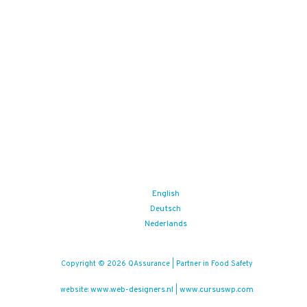
English
Deutsch
Nederlands
Copyright © 2026 QAssurance | Partner in Food Safety
www.web-designers.nl
www.cursuswp.com
website:
|