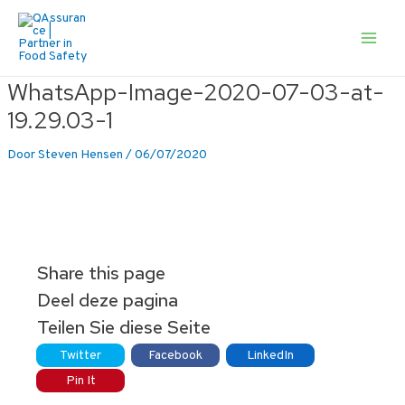
Ga
naar
de
Main
inhoud
Men
WhatsApp-Image-2020-07-03-at-
19.29.03-1
Door
Steven Hensen
/
06/07/2020
Share this page
Deel deze pagina
Teilen Sie diese Seite
Twitter
Facebook
LinkedIn
Pin It