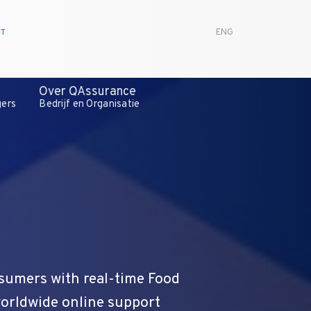
CT
ENG
Over QAssurance
gers
Bedrijf en Organisatie
sumers with real-time Food
worldwide online support