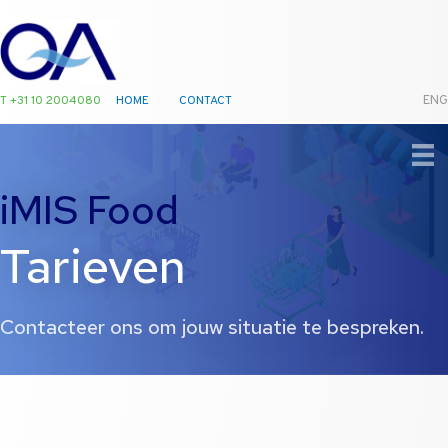
T +31 10 2004080
HOME
CONTACT
ENG
Ga
naar
de
iMIS Food
inhoud
Tarieven
Contacteer ons om jouw situatie te bespreken.