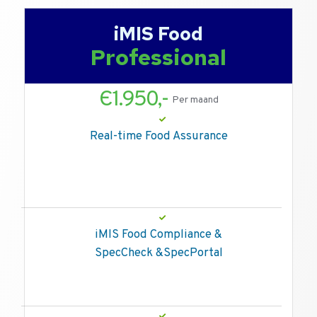
iMIS Food
Professional
Є1.950,-
Per maand
Real-time Food Assurance
iMIS Food Compliance &
SpecCheck &SpecPortal