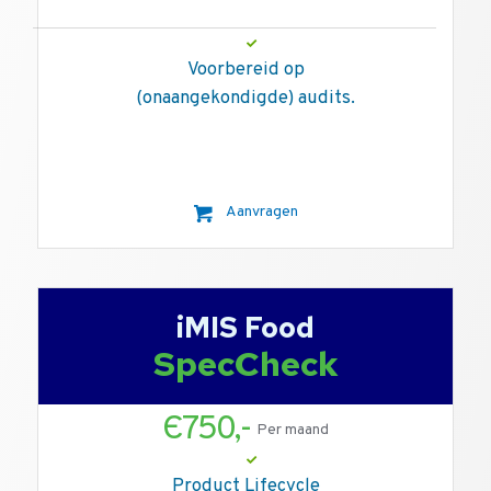
Voorbereid op
(onaangekondigde) audits.
Aanvragen
iMIS Food
SpecCheck
Є750,-
Per maand
Product Lifecycle