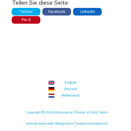
Teilen Sie diese Seite
Twitter
Facebook
LinkedIn
Pin It
English
Deutsch
Nederlands
Copyright © 2026 QAssurance | Partner in Food Safety
www.web-designers.nl
www.cursuswp.com
website:
|