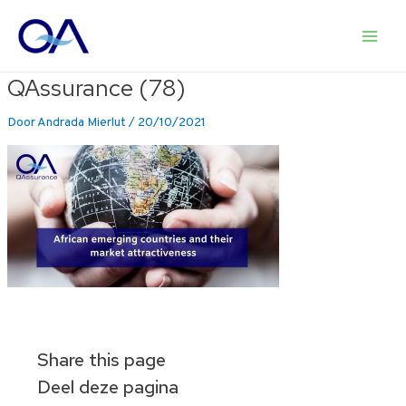
Ga
naar
Main
de
inhoud
QAssurance (78)
Men
Door
Andrada Mierlut
/
20/10/2021
Share this page
Deel deze pagina