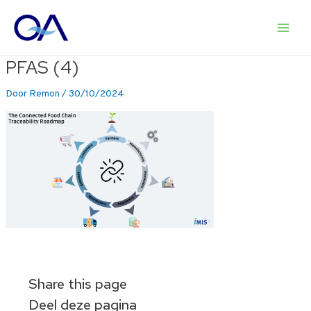
Ga
naar
Main
de
inhoud
PFAS (4)
Men
Door
Remon
/
30/10/2024
Share this page
Deel deze pagina