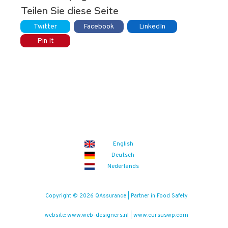
Teilen Sie diese Seite
Twitter
Facebook
LinkedIn
Pin It
English
Deutsch
Nederlands
Copyright © 2026 QAssurance | Partner in Food Safety
www.web-designers.nl
www.cursuswp.com
website:
|