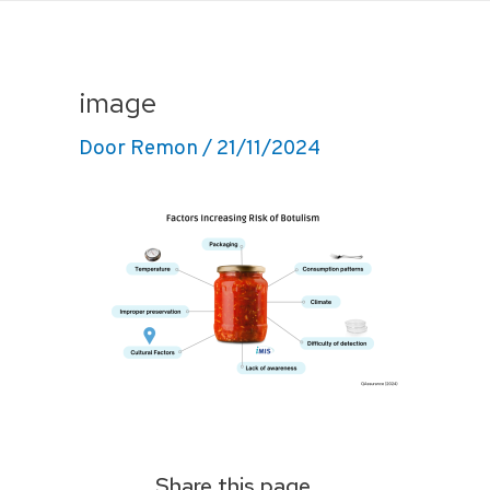
Ga
naar
de
image
inhoud
Door
Remon
/
21/11/2024
Share this page