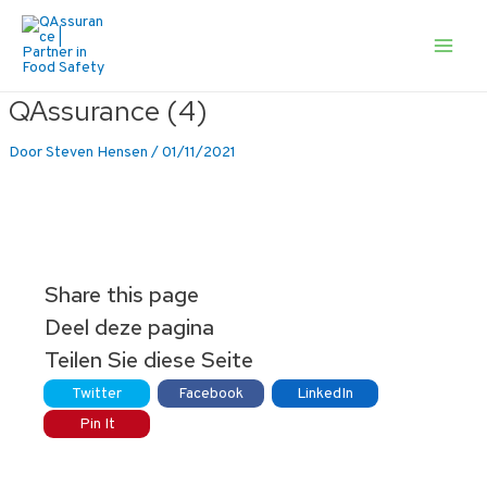
Ga
naar
de
Main
inhoud
Men
QAssurance (4)
Door
Steven Hensen
/
01/11/2021
Share this page
Deel deze pagina
Teilen Sie diese Seite
Twitter
Facebook
LinkedIn
Pin It