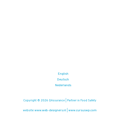
English
Deutsch
Nederlands
Copyright © 2026 QAssurance | Partner in Food Safety
www.web-designers.nl
www.cursuswp.com
website:
|