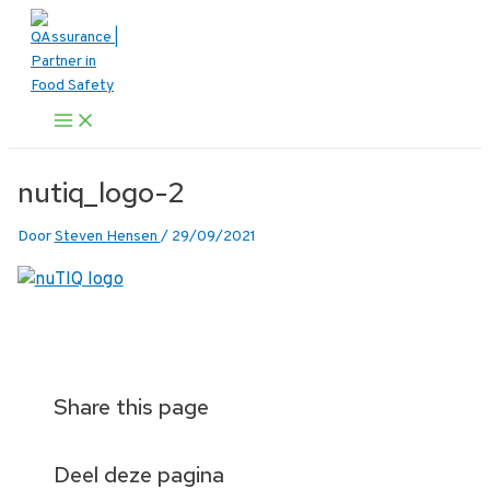
Ga
naar
de
inhoud
Main
Menu
nutiq_logo-2
Door
Steven Hensen
/
29/09/2021
Share this page
Deel deze pagina