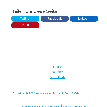
Teilen Sie diese Seite
Twitter
Facebook
LinkedIn
Pin It
English
Deutsch
Nederlands
Copyright © 2026 QAssurance | Partner in Food Safety
www.web-designers.nl
www.cursuswp.com
website:
|