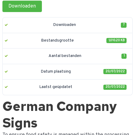
Ga
Downloaden
naar
de
inhoud
Downloaden
7
Bestandsgrootte
1,010.20 KB
Aantal bestanden
1
Datum plaatsing
20/07/2022
Laatst geüpdatet
20/07/2022
German Company
Signs
To ensure food safety is managed within the processing