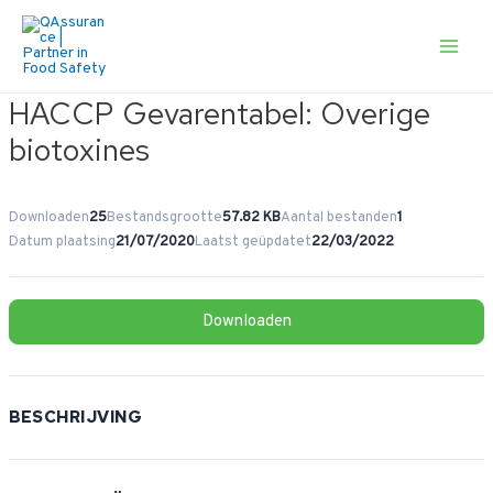
Ga
naar
de
Main
inhoud
Men
HACCP Gevarentabel: Overige
biotoxines
Downloaden
25
Bestandsgrootte
57.82 KB
Aantal bestanden
1
Datum plaatsing
21/07/2020
Laatst geüpdatet
22/03/2022
Downloaden
BESCHRIJVING