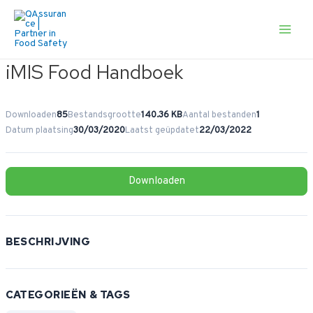
Ga
naar
de
Main
inhoud
Men
iMIS Food Handboek
Downloaden
85
Bestandsgrootte
140.36 KB
Aantal bestanden
1
Datum plaatsing
30/03/2020
Laatst geüpdatet
22/03/2022
Downloaden
BESCHRIJVING
CATEGORIEËN & TAGS