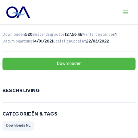
Ga
naar
Main
de
inhoud
Men
Downloaden
520
Bestandsgrootte
127.56 KB
Aantal bestanden
1
Datum plaatsing
14/01/2021
Laatst geüpdatet
22/03/2022
Downloaden
BESCHRIJVING
CATEGORIEËN & TAGS
Downloads NL