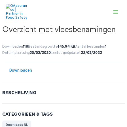
Ga
naar
de
Main
inhoud
Men
Overzicht met vleesbenamingen
Downloaden
118
Bestandsgrootte
145.94 KB
Aantal bestanden
1
Datum plaatsing
30/03/2020
Laatst geüpdatet
22/03/2022
Downloaden
BESCHRIJVING
CATEGORIEËN & TAGS
Downloads NL