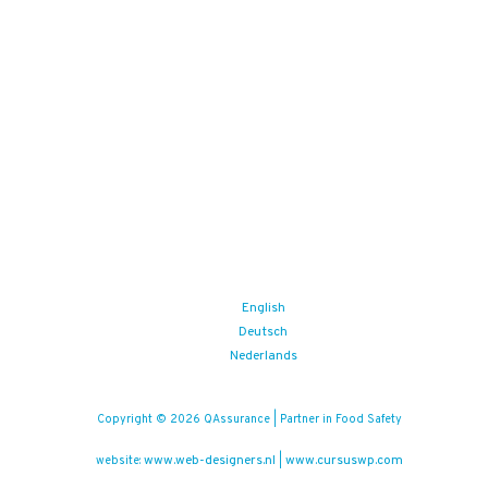
English
Deutsch
Nederlands
Copyright © 2026 QAssurance | Partner in Food Safety
www.web-designers.nl
www.cursuswp.com
website:
|