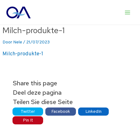
Ga
naar
Main
de
inhoud
Milch-produkte-1
Men
Door
Nele
/
21/07/2023
Milch-produkte-1
Share this page
Deel deze pagina
Teilen Sie diese Seite
Twitter
Facebook
LinkedIn
Pin It