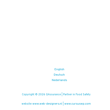
English
Deutsch
Nederlands
Copyright © 2026 QAssurance | Partner in Food Safety
www.web-designers.nl
www.cursuswp.com
website:
|