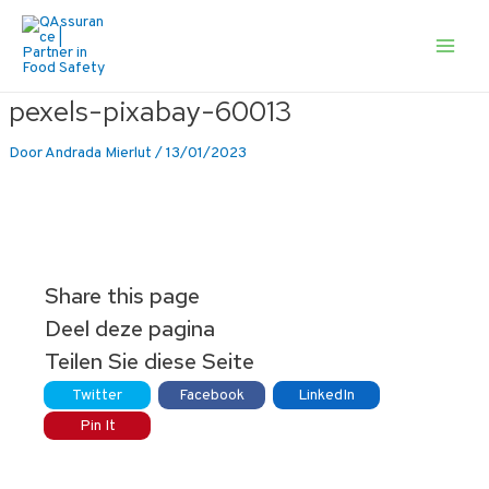
Ga
naar
de
Main
inhoud
Men
pexels-pixabay-60013
Door
Andrada Mierlut
/
13/01/2023
Share this page
Deel deze pagina
Teilen Sie diese Seite
Twitter
Facebook
LinkedIn
Pin It