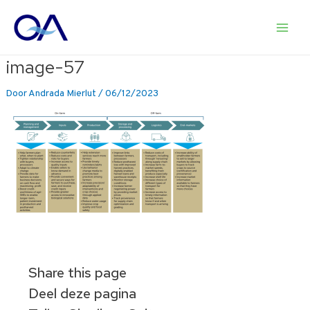
Ga
naar
Main
de
inhoud
image-57
Men
Door
Andrada Mierlut
/
06/12/2023
Share this page
Deel deze pagina