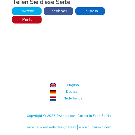
Teilen Sie diese Seite
Twitter
Facebook
LinkedIn
Pin It
English
Deutsch
Nederlands
Copyright © 2026 QAssurance | Partner in Food Safety
www.web-designers.nl
www.cursuswp.com
website:
|