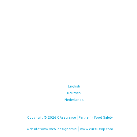
English
Deutsch
Nederlands
Copyright © 2026 QAssurance | Partner in Food Safety
www.web-designers.nl
www.cursuswp.com
website:
|