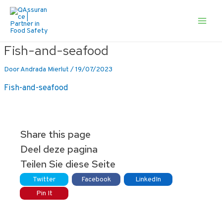
Ga
naar
de
Main
inhoud
Men
Fish-and-seafood
Door
Andrada Mierlut
/
19/07/2023
Fish-and-seafood
Share this page
Deel deze pagina
Teilen Sie diese Seite
Twitter
Facebook
LinkedIn
Pin It