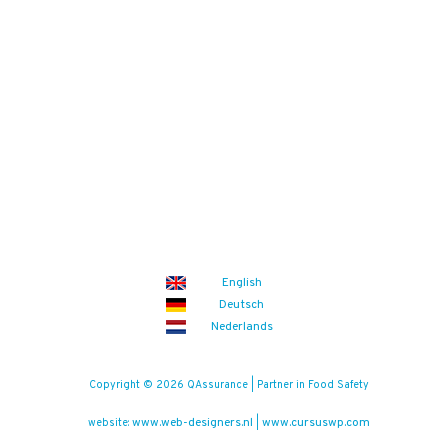
English
Deutsch
Nederlands
Copyright © 2026 QAssurance | Partner in Food Safety
www.web-designers.nl
www.cursuswp.com
website:
|