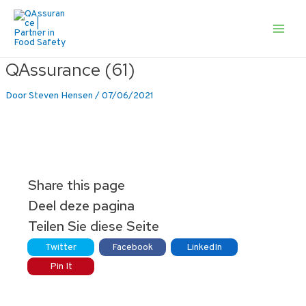
Ga
naar
de
Main
inhoud
Men
QAssurance (61)
Door
Steven Hensen
/
07/06/2021
Share this page
Deel deze pagina
Teilen Sie diese Seite
Twitter
Facebook
LinkedIn
Pin It