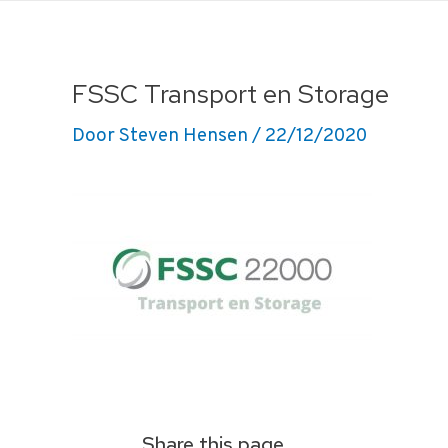
Ga
naar
de
FSSC Transport en Storage
inhoud
Door
Steven Hensen
/
22/12/2020
Share this page