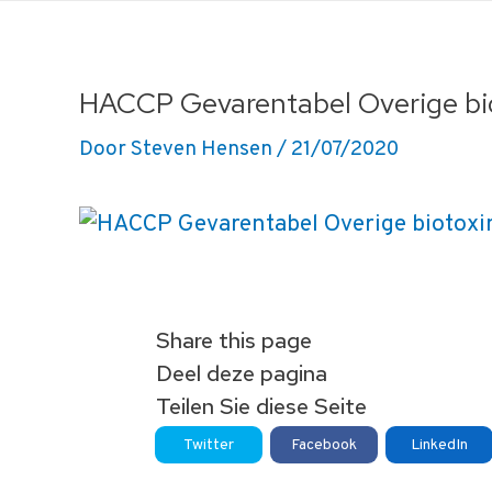
Ga
naar
de
HACCP Gevarentabel Overige bi
inhoud
Door
Steven Hensen
/
21/07/2020
Share this page
Deel deze pagina
Teilen Sie diese Seite
Twitter
Facebook
LinkedIn