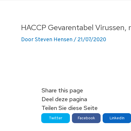
Ga
naar
de
HACCP Gevarentabel Virussen, r
inhoud
Door
Steven Hensen
/
21/07/2020
Share this page
Deel deze pagina
Teilen Sie diese Seite
Twitter
Facebook
LinkedIn