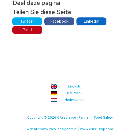
Deel deze pagina
Teilen Sie diese Seite
Twitter
Facebook
LinkedIn
Pin It
English
Deutsch
Nederlands
Copyright © 2026 QAssurance | Partner in Food Safety
www.web-designers.nl
www.cursuswp.com
website:
|