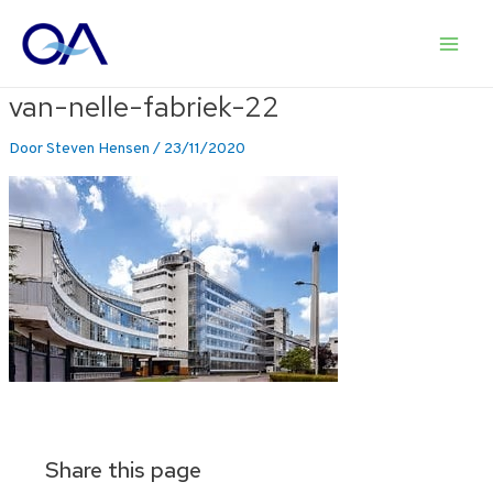
Ga
naar
Main
de
inhoud
van-nelle-fabriek-22
Men
Door
Steven Hensen
/
23/11/2020
Share this page