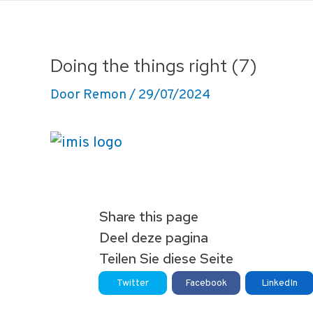
Ga
naar
de
Doing the things right (7)
inhoud
Door
Remon
/
29/07/2024
Share this page
Deel deze pagina
Teilen Sie diese Seite
Twitter
Facebook
LinkedIn