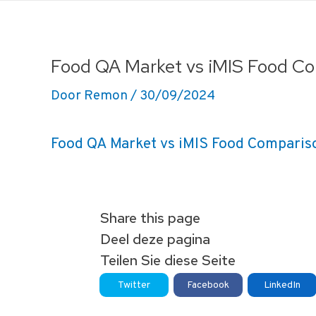
Ga
naar
de
Food QA Market vs iMIS Food Co
inhoud
Door
Remon
/
30/09/2024
Food QA Market vs iMIS Food Compariso
Share this page
Deel deze pagina
Teilen Sie diese Seite
Twitter
Facebook
LinkedIn