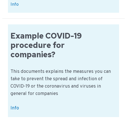
Beinhaltung
Info
eines
Firmenprotokolls
für
COVID-
Example COVID-19
19
procedure for
companies?
This documents explains the measures you can
take to prevent the spread and infection of
COVID-19 or the coronavirus and viruses in
general for companies
Example
Info
COVID-
19