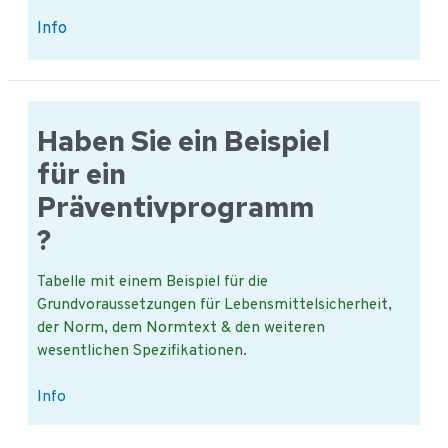
iMIS
Info
Food
Plattform:
für
Lebensmittelsicherheit
Haben Sie ein Beispiel
für ein
Präventivprogramm
?
Tabelle mit einem Beispiel für die
Grundvoraussetzungen für Lebensmittelsicherheit,
der Norm, dem Normtext & den weiteren
wesentlichen Spezifikationen.
Haben
Info
Sie
ein