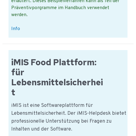
erläutert. Dieses Beispielverfahren kann als Teil der
Präventivporgramme im Handbuch verwendet
werden.
Welche
Info
Themen
sind
in
der
iMIS Food Plattform:
regelmäßigen
für
Beratungen?
Lebensmittelsicherhei
t
iMIS ist eine Softwareplattform für
Lebensmittelsicherheit. Der iMIS-Helpdesk bietet
professionelle Unterstützung bei Fragen zu
Inhalten und der Software.