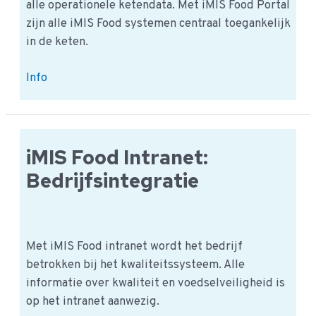
alle operationele ketendata. Met iMIS Food Portal
zijn alle iMIS Food systemen centraal toegankelijk
in de keten.
iMIS
Info
Food
Portal:
Centrale
voedselketen
iMIS Food Intranet:
Bedrijfsintegratie
Met iMIS Food intranet wordt het bedrijf
betrokken bij het kwaliteitssysteem. Alle
informatie over kwaliteit en voedselveiligheid is
op het intranet aanwezig.