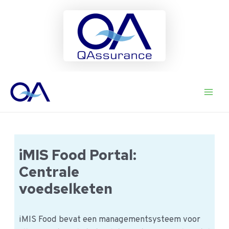
Ga
naar
Main
de
inhoud
Men
iMIS Food Portal:
Centrale
voedselketen
iMIS Food bevat een managementsysteem voor