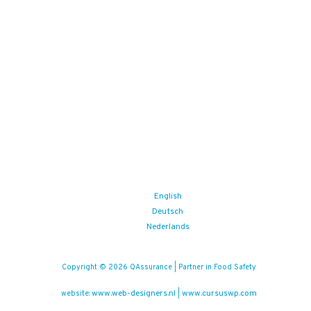
English
Deutsch
Nederlands
Copyright © 2026 QAssurance | Partner in Food Safety
www.web-designers.nl
www.cursuswp.com
website:
|