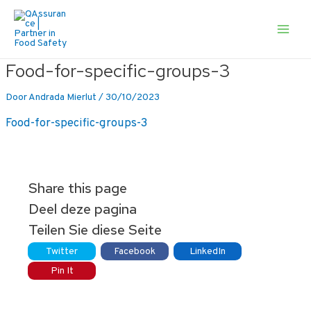
Ga
naar
de
Main
inhoud
Men
Food-for-specific-groups-3
Door
Andrada Mierlut
/
30/10/2023
Food-for-specific-groups-3
Share this page
Deel deze pagina
Teilen Sie diese Seite
Twitter
Facebook
LinkedIn
Pin It