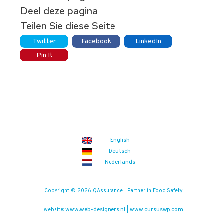
Deel deze pagina
Teilen Sie diese Seite
Twitter
Facebook
LinkedIn
Pin It
English
Deutsch
Nederlands
Copyright © 2026 QAssurance | Partner in Food Safety
www.web-designers.nl
www.cursuswp.com
website:
|