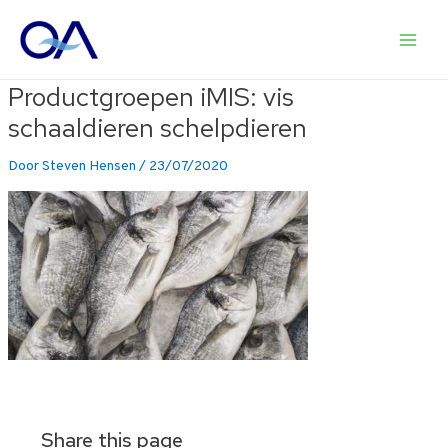
Ga
naar
Main
de
inhoud
Productgroepen iMIS: vis
Men
schaaldieren schelpdieren
Door
Steven Hensen
/
23/07/2020
Share this page