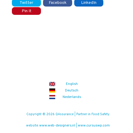
Twitter
Facebook
LinkedIn
Pin It
English
Deutsch
Nederlands
Copyright © 2026 QAssurance | Partner in Food Safety
www.web-designers.nl
www.cursuswp.com
website:
|