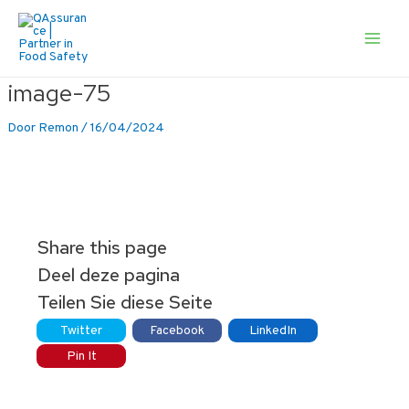
Ga
naar
de
Main
inhoud
Men
image-75
Door
Remon
/
16/04/2024
Share this page
Deel deze pagina
Teilen Sie diese Seite
Twitter
Facebook
LinkedIn
Pin It