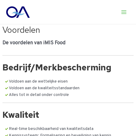
Ga
naar
Main
de
inhoud
Voordelen
Men
De voordelen van iMIS Food
Bedrijf/Merkbescherming
Voldoen aan de wettelijke eisen
Voldoen aan de kwaliteitsstandaarden
Alles tot in detail onder controle
Kwaliteit
Real-time beschikbaarheid van kwaliteitsdata
Kennissysteem: Formalisering en beveiliging van kennis