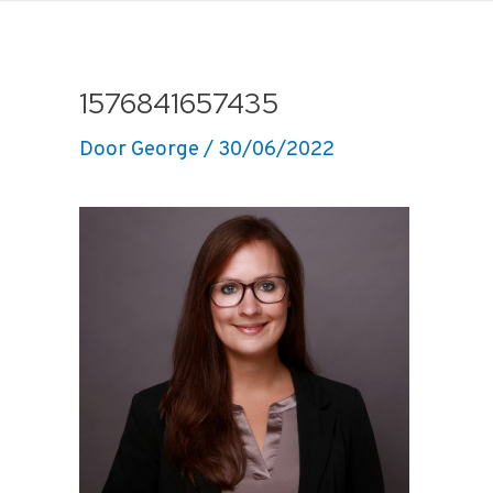
Ga
naar
de
1576841657435
inhoud
Door
George
/
30/06/2022