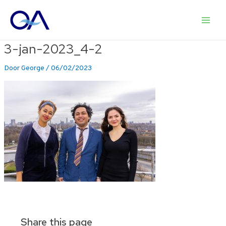
Ga
naar
Main
de
inhoud
3-jan-2023_4-2
Men
Door
George
/
06/02/2023
Share this page