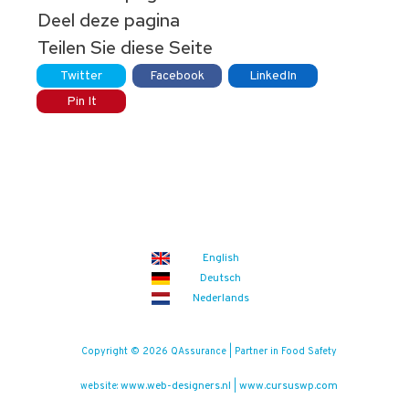
Deel deze pagina
Teilen Sie diese Seite
Twitter
Facebook
LinkedIn
Pin It
English
Deutsch
Nederlands
Copyright © 2026 QAssurance | Partner in Food Safety
www.web-designers.nl
www.cursuswp.com
website:
|