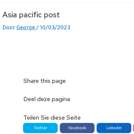
Ga
Asia pacific post
naar
de
Door
George
/
10/03/2023
inhoud
Share this page
Deel deze pagina
Teilen Sie diese Seite
Twitter
Facebook
LinkedIn