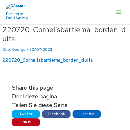
Ga
naar
de
Main
inhoud
Men
220720_Cornelisbartlema_borden_d
uits
Door
George
/
20/07/2022
220720_Cornelisbartlema_borden_duits
Share this page
Deel deze pagina
Teilen Sie diese Seite
Twitter
Facebook
LinkedIn
Pin It