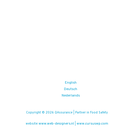
English
Deutsch
Nederlands
Copyright © 2026 QAssurance | Partner in Food Safety
www.web-designers.nl
www.cursuswp.com
website:
|