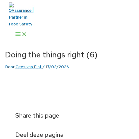
Ga
naar
de
inhoud
Main
Menu
Doing the things right (6)
Door
Cees van Elst
/
17/02/2026
Share this page
Deel deze pagina