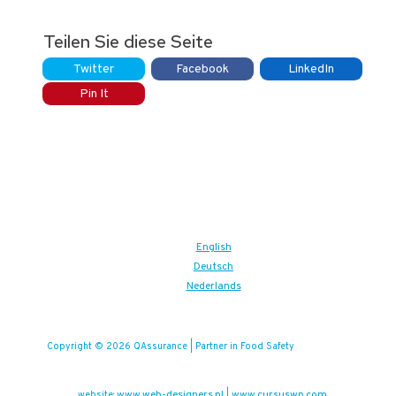
Teilen Sie diese Seite
Twitter
Facebook
LinkedIn
Pin It
English
Deutsch
Nederlands
Copyright © 2026 QAssurance | Partner in Food Safety
www.web-designers.nl
www.cursuswp.com
website:
|