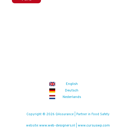
English
Deutsch
Nederlands
Copyright © 2026 QAssurance | Partner in Food Safety
www.web-designers.nl
www.cursuswp.com
website:
|