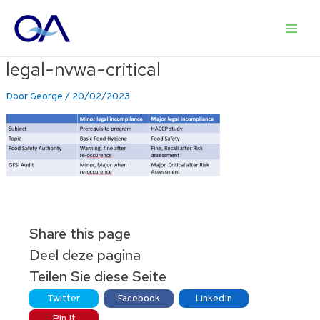
Ga
naar
Main
de
inhoud
legal-nvwa-critical
Men
Door
George
/
20/02/2023
Share this page
Deel deze pagina
Teilen Sie diese Seite
Twitter
Facebook
LinkedIn
Pin It