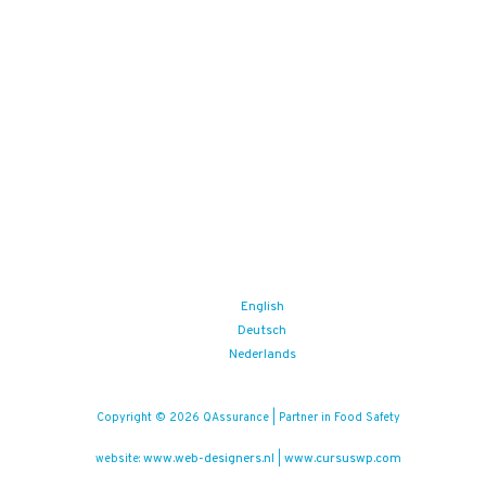
English
Deutsch
Nederlands
Copyright © 2026 QAssurance | Partner in Food Safety
www.web-designers.nl
www.cursuswp.com
website:
|