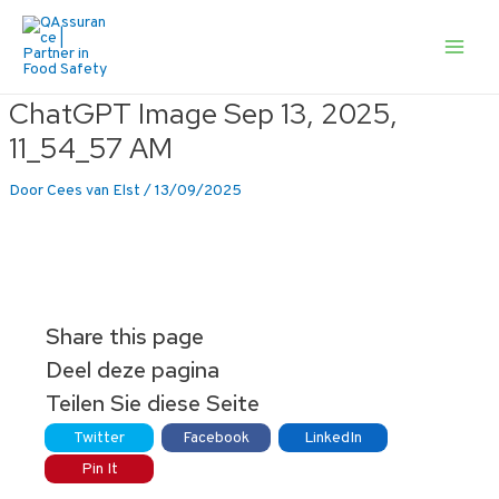
Ga
naar
de
Main
inhoud
Men
ChatGPT Image Sep 13, 2025,
11_54_57 AM
Door
Cees van Elst
/
13/09/2025
Share this page
Deel deze pagina
Teilen Sie diese Seite
Twitter
Facebook
LinkedIn
Pin It