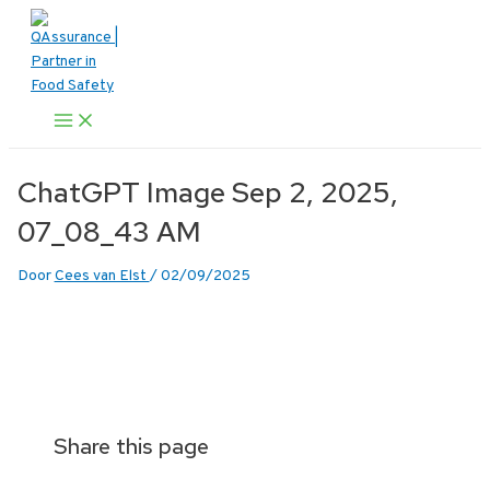
Ga
naar
de
inhoud
Main
Menu
ChatGPT Image Sep 2, 2025,
07_08_43 AM
Door
Cees van Elst
/
02/09/2025
Share this page