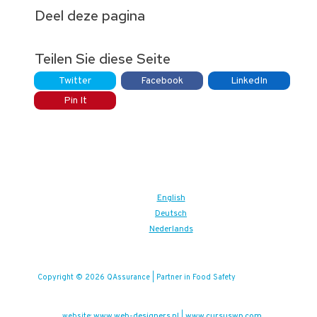
Deel deze pagina
Teilen Sie diese Seite
Twitter
Facebook
LinkedIn
Pin It
English
Deutsch
Nederlands
Copyright © 2026 QAssurance | Partner in Food Safety
www.web-designers.nl
www.cursuswp.com
website:
|