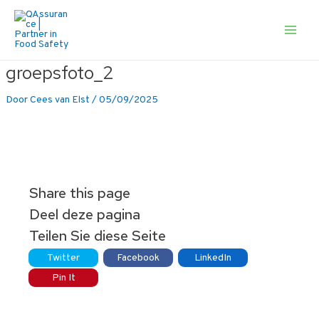
Ga
naar
de
Main
inhoud
Men
groepsfoto_2
Door
Cees van Elst
/
05/09/2025
Share this page
Deel deze pagina
Teilen Sie diese Seite
Twitter
Facebook
LinkedIn
Pin It