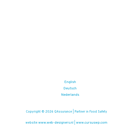
English
Deutsch
Nederlands
Copyright © 2026 QAssurance | Partner in Food Safety
www.web-designers.nl
www.cursuswp.com
website:
|