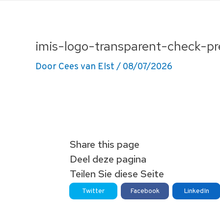
Ga
naar
de
imis-logo-transparent-check-pr
inhoud
Door
Cees van Elst
/
08/07/2026
Share this page
Deel deze pagina
Teilen Sie diese Seite
Twitter
Facebook
LinkedIn