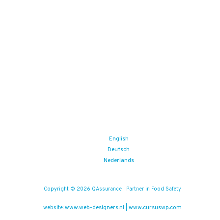
English
Deutsch
Nederlands
Copyright © 2026 QAssurance | Partner in Food Safety
www.web-designers.nl
www.cursuswp.com
website:
|