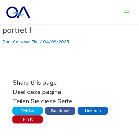
Ga
naar
Main
de
inhoud
portret 1
Men
Door
Cees van Elst
/
04/09/2025
Share this page
Deel deze pagina
Teilen Sie diese Seite
Twitter
Facebook
LinkedIn
Pin It