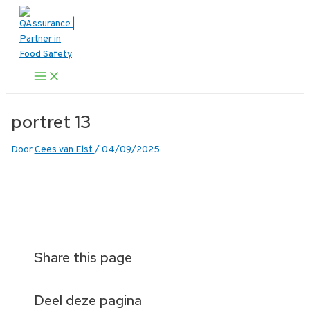
Ga
naar
de
inhoud
Main
Menu
portret 13
Door
Cees van Elst
/
04/09/2025
Share this page
Deel deze pagina