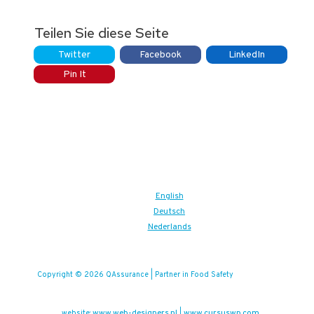
Teilen Sie diese Seite
Twitter
Facebook
LinkedIn
Pin It
English
Deutsch
Nederlands
Copyright © 2026 QAssurance | Partner in Food Safety
www.web-designers.nl
www.cursuswp.com
website:
|