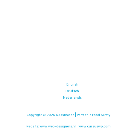
English
Deutsch
Nederlands
Copyright © 2026 QAssurance | Partner in Food Safety
www.web-designers.nl
www.cursuswp.com
website:
|