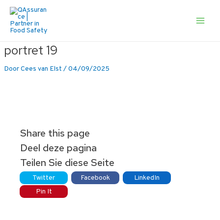
Ga
naar
de
Main
inhoud
Men
portret 19
Door
Cees van Elst
/
04/09/2025
Share this page
Deel deze pagina
Teilen Sie diese Seite
Twitter
Facebook
LinkedIn
Pin It