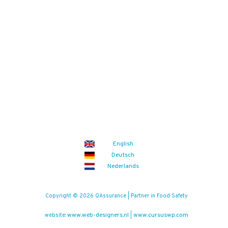
English
Deutsch
Nederlands
Copyright © 2026 QAssurance | Partner in Food Safety
www.web-designers.nl
www.cursuswp.com
website:
|