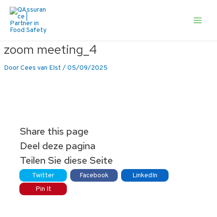
Ga
naar
de
Main
inhoud
Men
zoom meeting_4
Door
Cees van Elst
/
05/09/2025
Share this page
Deel deze pagina
Teilen Sie diese Seite
Twitter
Facebook
LinkedIn
Pin It