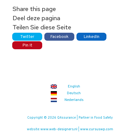
Share this page
Deel deze pagina
Teilen Sie diese Seite
Twitter
Facebook
LinkedIn
Pin It
English
Deutsch
Nederlands
Copyright © 2026 QAssurance | Partner in Food Safety
www.web-designers.nl
www.cursuswp.com
website:
|