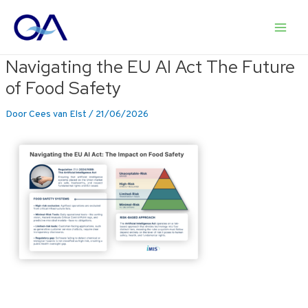
Ga
naar
Main
de
inhoud
Navigating the EU AI Act The Future
Men
of Food Safety
Door
Cees van Elst
/
21/06/2026