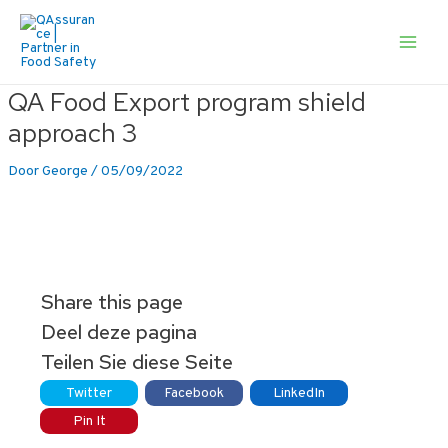
Ga
naar
de
Main
inhoud
Men
QA Food Export program shield
approach 3
Door
George
/
05/09/2022
Share this page
Deel deze pagina
Teilen Sie diese Seite
Twitter
Facebook
LinkedIn
Pin It