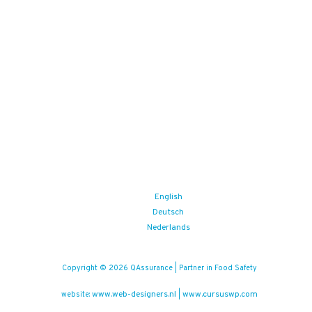
English
Deutsch
Nederlands
Copyright © 2026 QAssurance | Partner in Food Safety
www.web-designers.nl
www.cursuswp.com
website:
|