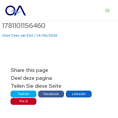
Ga
naar
Main
de
inhoud
1781101156460
Men
Door
Cees van Elst
/
14/06/2026
Share this page
Deel deze pagina
Teilen Sie diese Seite
Twitter
Facebook
LinkedIn
Pin It