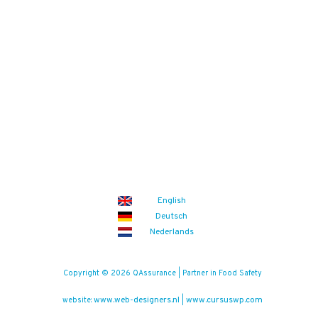
English
Deutsch
Nederlands
Copyright © 2026 QAssurance | Partner in Food Safety
www.web-designers.nl
www.cursuswp.com
website:
|