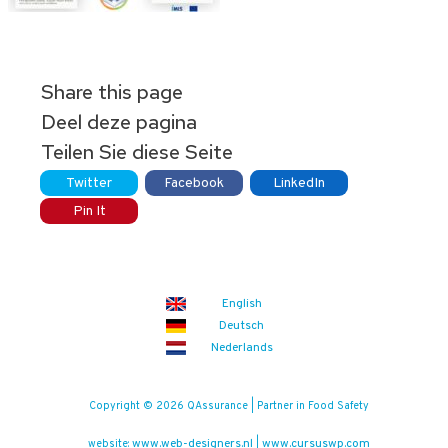
Share this page
Deel deze pagina
Teilen Sie diese Seite
Twitter
Facebook
LinkedIn
Pin It
English
Deutsch
Nederlands
Copyright © 2026 QAssurance | Partner in Food Safety
www.web-designers.nl
www.cursuswp.com
website:
|