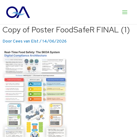
Ga
naar
Main
de
inhoud
Copy of Poster FoodSafeR FINAL (1)
Men
Door
Cees van Elst
/
14/06/2026